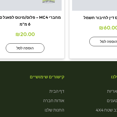
מחברי MC4 – פלוס/מינוס לפאנל
 דין לחיבור חשמל
6 מ”מ
₪
60.0
₪
20.00
וספה לסל
הוספה לסל
נו
קישורים שימושיים
ריות
דף הבית
טענים
אודות חברה
 שטח 4X4
החנות שלנו