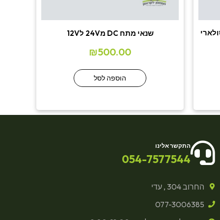
 סולארי
שנאי מתח DC מ24V ל12V
₪
500.00
הוספה לסל
התקשר אלינו
054-7577544
החרוב 304 , עדי
077-3006385