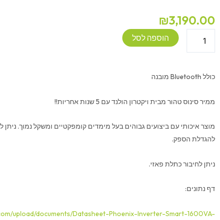
₪
3,190.00
כמות
הוספה לסל
של
ממיר
מתח
כולל Bluetooth מובנה
-
VICTRON
ממיר סינוס טהור מבית ויקטרון הולנד עם 5 שנות אחריות!!
Phonix
inverter
מוצר איכותי עם ביצועים גבוהים בעל מימדים קומפקטיים ומשקל נמוך. ניתן 
smart
להגדלת הספק.
-
12V
ניתן לחיבור כתלת פאזי.
1600W
דף נתונים:
.com/upload/documents/Datasheet-Phoenix-Inverter-Smart-1600VA-