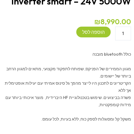
inverter smart – 24V 5000W
₪
8,990.00
כמות
הוספה לסל
של
ממיר
מתח
כולל bluetooth מובנה
-
VICTRON
מגוון הממירים של הפניקס, שפותח לתפקוד מקצועי, מתאים למגוון הרחב
Phonix
ביותר של יישומים.
inverter
הקריטריונים לתכנון היו לייצר מהפך גל סינוס אמיתי עם יעילות אופטימלית
smart
אך ללא
-
פשרה בביצועים. שימוש בטכנולוגיית HF היברידית, מוצר איכותי ביותר עם
24V
מידות קומפקטיות,
5000W
משקל קל ומסוגלות לספק כוח, ללא בעיות, לכל עומס.