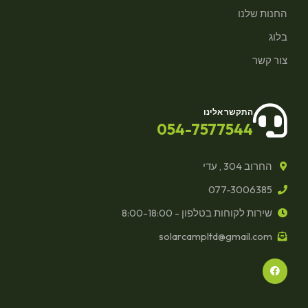
החנות שלנו
בלוג
צור קשר
התקשר אלינו
054-7577544
החרוב 304 , עדי
077-3006385
שירות לקוחות בטלפון - 8:00-18:00
solarcampltd@gmail.com
F
a
c
e
b