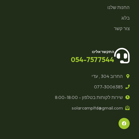
החנות שלנו
בלוג
צור קשר
התקשר אלינו
054-7577544
החרוב 304 , עדי
077-3006385
שירות לקוחות בטלפון - 8:00-18:00
solarcampltd@gmail.com
F
a
c
e
b