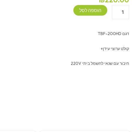
כמות
הוספה לסל
של
ממיר
עידן+
דגם TBF-200HD
דיגיטלי
-
קולט ערוצי עידן+
TOPFIELD
חיבור עם שנאי לחשמל ביתי 220V