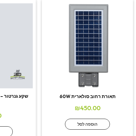
שקע גנרטור –
תאורת רחוב סולארית 60W
₪
450.00
0
הוספה לסל
ה