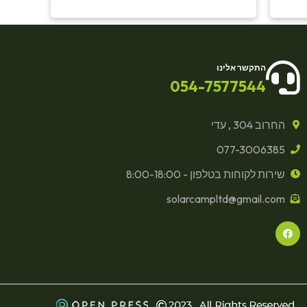
התקשר אלינו
054-7577544
החרוב 304 , עדי
077-3006385
שירות לקוחות בטלפון - 8:00-18:00
solarcampltd@gmail.com
F
a
c
e
b
o
o
k