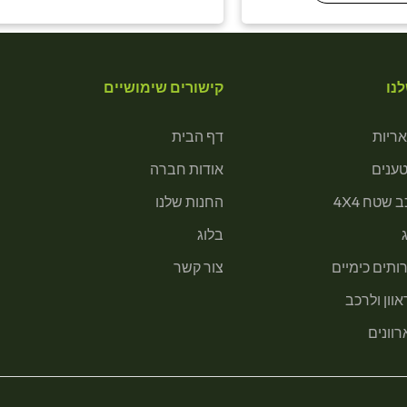
נו
קישורים שימושיים
ריות
דף הבית
טענים
אודות חברה
 שטח 4X4
החנות שלנו
בלוג
ותים כימיים
צור קשר
וון ולרכב
רוונים