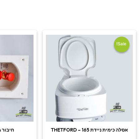
המחיר
המחיר
המקורי
הנוכחי
היה:
הוא:
Sale!
Sale!
₪550.00.
₪590.00.
אסלה כימית ניידת THETFORD – 165
חיבור ג