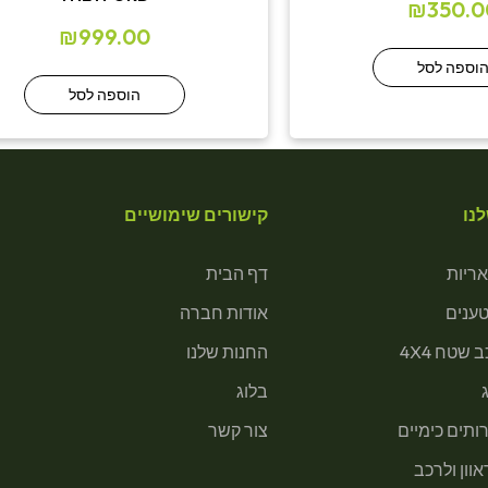
₪
350.0
₪
999.00
וספה לסל
הוספה לסל
נו
קישורים שימושיים
ריות
דף הבית
טענים
אודות חברה
 שטח 4X4
החנות שלנו
בלוג
ותים כימיים
צור קשר
וון ולרכב