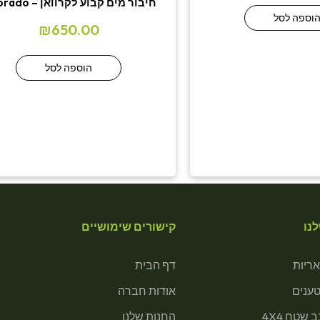
חיבור מים קבוע לקרוואן – colorado
וספה לסל
₪
650.00
הוספה לסל
נו
קישורים שימושיים
ריות
דף הבית
טענים
אודות חברה
 שטח 4X4
החנות שלנו