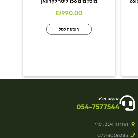
מיכל מים 156 ליטר לקרוואן
₪
990.00
הוספה לסל
התקשר אלינו
054-7577544
החרוב 304 , עדי
077-3006385