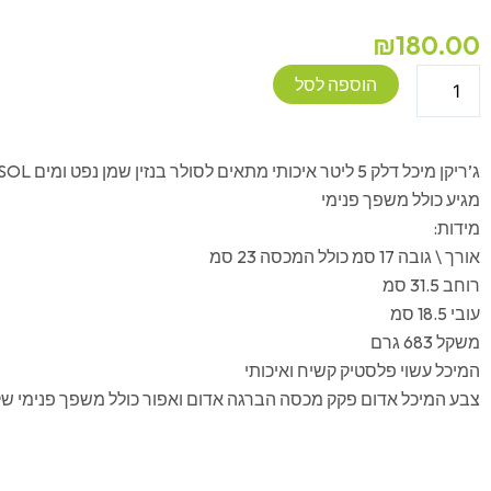
₪
180.00
כמות
הוספה לסל
של
מיכל
דלק
ג’ריקן מיכל דלק 5 ליטר איכותי מתאים לסולר בנזין שמן נפט ומים PRESSOL תוצרת גרמניה
5
מגיע כולל משפך פנימי
ליטר
מידות:
PRESSOL
אורך \ גובה 17 סמ כולל המכסה 23 סמ
כולל
רוחב 31.5 סמ
משפך
עובי 18.5 סמ
פנימי
משקל 683 גרם
תוצרת
המיכל עשוי פלסטיק קשיח ואיכותי
גרמניה
צבע המיכל אדום פקק מכסה הברגה אדום ואפור כולל משפך פנימי שק