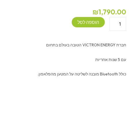
₪
1,790.00
כמות
הוספה לסל
של
מטען
מצברים
חברת VICTRON ENERGY הטובה בעולם בתחום
-
VICTRON
עם 5 שנות אחריות
amart
IP22
כולל Bluetooth מובנה לשליטה על המטען מהפלאפון.
-
12V
30A