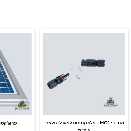
מחברי MC4 – פלוס/מינוס לפאנל סולארי
פרוג’קטור 
6 מ”מ