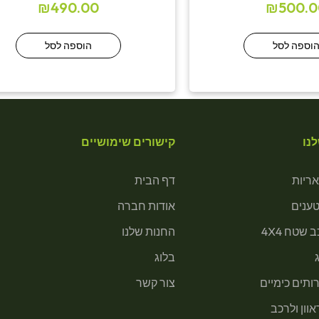
₪
490.00
₪
500.0
וספה לסל
הוספה לסל
נו
קישורים שימושיים
ריות
דף הבית
טענים
אודות חברה
 שטח 4X4
החנות שלנו
בלוג
ותים כימיים
צור קשר
וון ולרכב