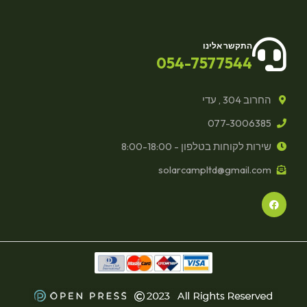
התקשר אלינו
054-7577544
החרוב 304 , עדי
077-3006385
שירות לקוחות בטלפון - 8:00-18:00
solarcampltd@gmail.com
F
a
c
e
b
o
o
k