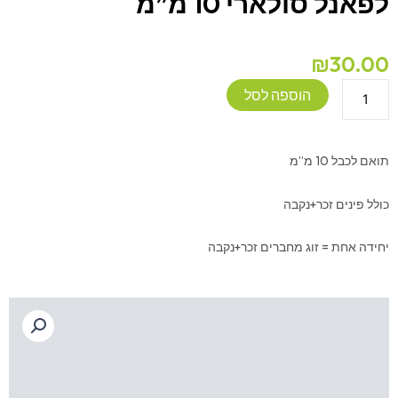
לפאנל סולארי 10 מ”מ
₪
30.00
כמות
הוספה לסל
של
מחברי
MC4
תואם לכבל 10 מ”מ
-
פלוס/מינוס
כולל פינים זכר+נקבה
לפאנל
סולארי
יחידה אחת = זוג מחברים זכר+נקבה
10
מ''מ