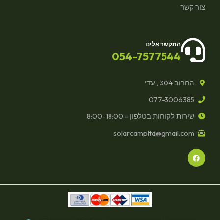
צור קשר
התקשר אלינו
054-7577544
החרוב 304 , עדי
077-3006385
שירות לקוחות בטלפון - 8:00-18:00
solarcampltd@gmail.com
F
a
c
e
b
o
o
k