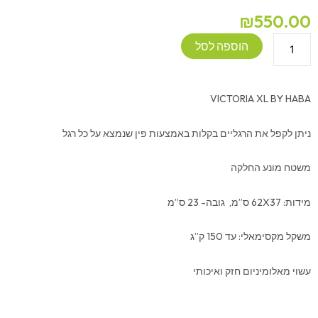
₪
550.00
כמות
הוספה לסל
של
מדרגת
עלייה
VICTORIA XL BY HABA
מתקפלת
-
ניתן לקפל את הרגליים בקלות באמצעות פין שנמצא על כל רגל
HABA
משטח מונע החלקה
מידות: 62X37 ס”מ, גובה- 23 ס”מ
משקל מקסימאלי: עד 150 ק”ג
עשוי מאלומיניום חזק ואיכותי