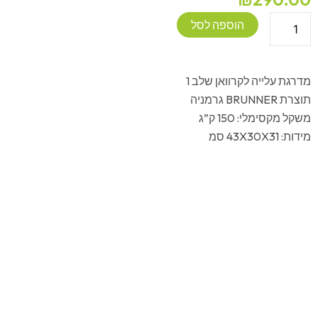
כמות
הוספה לסל
של
מדרגת
עלייה
מדרגת עלייה לקרוואן שלב 1
לקרוואן
תוצרת BRUNNER גרמניה
-
משקל מקסימלי: 150 ק”ג
Brunner
מידות: 43X30X31 סמ
King
Step