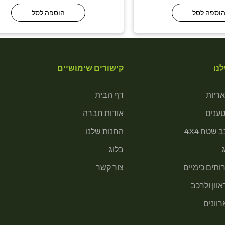
וספה לסל
הוספה לסל
נו
קישורים שימושיים
ריות
דף הבית
טענים
אודות חברה
 שטח 4X4
החנות שלנו
בלוג
ותים כימיים
צור קשר
וון ולרכב
רוונים