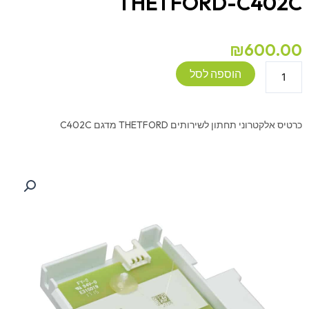
THETFORD-C402C
₪
600.00
כמות
הוספה לסל
של
כרטיס
תחתון
כרטיס אלקטרוני תחתון לשירותים THETFORD מדגם C402C
לאסלה
לקרוואן
THETFORD-
C402C