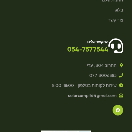
בלוג
צור קשר
התקשר אלינו
054-7577544
החרוב 304 , עדי
077-3006385
שירות לקוחות בטלפון - 8:00-18:00
solarcampltd@gmail.com
F
a
c
e
b
o
o