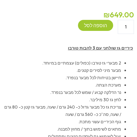
₪
649.00
כמות
הוספה לסל
של
כירת
גז
כיריים גז שולחני עם 3 להבות טורבו
שלישייה
-
2 מבערי גז טורבו (כפולים) עצמתיים במיוחד.
חיצונית
מבער מיני לסירים קטנים.
מקצועית
חיישן בטיחות לכל מבער בנפרד.
מערכת הצתה.
נר הדלקה קבוע / שמש לכל מבער בנפרד.
לחץ גז 30 מיליבר.
צריכת גז כל מבער גדול כ- 240 גרם / שעה, מבער גז קטן כ- 80 גרם
/ שעה, סה”כ כ- 560 גרם / שעה
גוף הכיריים עשוי מתכת.
מתאים לשימוש בתוך / מחוץ למבנה.
יעיל לשימוש גם לעסקים קטנים ומתחילים.