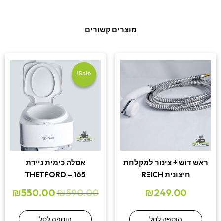
מוצרים קשורים
המחיר
המחי
המקורי
הנוכ
היה:
הוא:
Sale!
Sale!
.00.
₪590.00.
ראש דוש + צינור למקלחת
אסלה כימית ניידת
חיצונית REICH
THETFORD – 165
₪
550.00
₪
590.00
₪
249.00
הוספה לסל
הוספה לסל