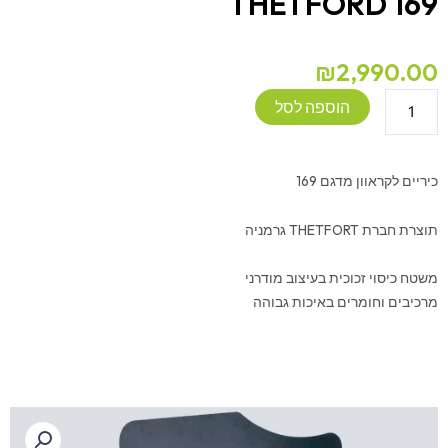
THETFORD 169
₪
2,990.00
כמות
הוספה לסל
של
כיריים
3
כיריים לקראוון מדגם 169
ראשים
לקרוואן
תוצרת חברת THETFORT גרמניה
-
THETFORD
משטח כיסוי זכוכית בעיצוב מודרני
169
מרכיבים וחומרים באיכות גבוהה