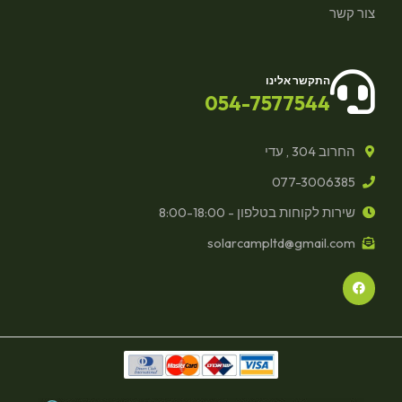
צור קשר
התקשר אלינו
054-7577544
החרוב 304 , עדי
077-3006385
שירות לקוחות בטלפון - 8:00-18:00
solarcampltd@gmail.com
F
a
c
e
b
o
o
k