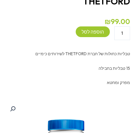
THETFORD
₪
99.00
כמות
הוספה לסל
של
טבליות
כחולות
טבליות כחולות של חברת THETFORD לשירותים כימיים
לשירותים
כימיים
15 טבליות בחבילה
THETFORD
מפרק ומחטא