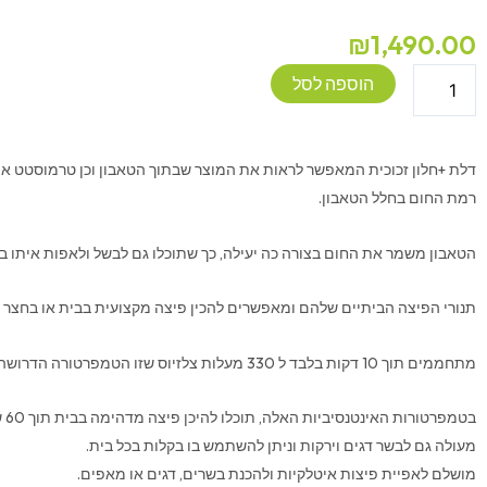
₪
1,490.00
כמות
הוספה לסל
של
טאבון
גז
דלת +חלון זכוכית המאפשר לראות את המוצר שבתוך הטאבון וכן טרמוסטט איכו
מקצועי
רמת החום בחלל הטאבון.
כולל
כיסוי
הטאבון משמר את החום בצורה כה יעילה, כך שתוכלו גם לבשל ולאפות איתו בל
ומגוון
אביזרים
תנורי הפיצה הביתיים שלהם ומאפשרים להכין פיצה מקצועית בבית או בחצר
CAMPTOWN
מתחממים תוך 10 דקות בלבד ל 330 מעלות צלזיוס שזו הטמפרטורה הדרושה בכדי להכין פיצה איכותית.
בטמפרטורות האינטנסיביות האלה, תוכלו להיכן פיצה מדהימה בבית תוך 60 שניות בלבד.
מעולה גם לבשר דגים וירקות וניתן להשתמש בו בקלות בכל בית.
מושלם לאפיית פיצות איטלקיות ולהכנת בשרים, דגים או מאפים.