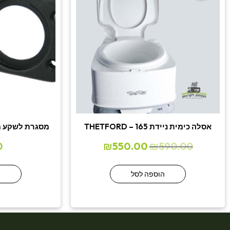
אסלה כימית ניידת THETFORD – 165
מסגרת לשקע מצית/USB/צג
0
₪
550.00
₪
590.00
הוספה לסל
ה