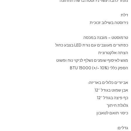
מפזר להבה עשוי נירוסטה ברשת תחתונה
דלת
נירוסטה בשילוב זכוכית
טרמוסטט – מובנה במכסה
כפתורים מעוצבים עם נורת LED בצבע כחול
הצתה אלקטרונית
מגש לאיסוף שומנים נשלף לניקוי נוח ופשוט
הספק כללי (10% -/+) 15000 BTU
אביזרים כלולים באריזה:
אבן שמוט בגודל “12
כף פיצה בגודל “12
גלגלת חיתוך
כיסוי תואם לטאבון
גדלים: