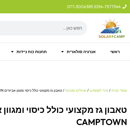
ילוג
| 077-3006385
054-7577544
תוכן
Search
ראשי
אנרגיה סולארית
תחנות כוח ניידות
עמוד הבית
/
ציוד לקמפינג
/
אוהלים וסככות
/ טאבון גז מקצועי כולל כיסוי ומגוון אביזרים CAMPTOWN
טאבון גז מקצועי כולל כיסוי ומגוון 
CAMPTOWN