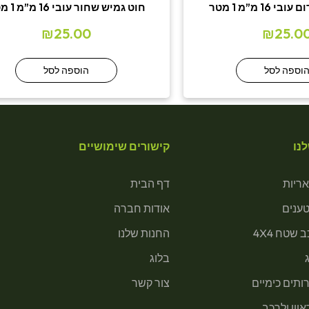
16 מ”מ 1 מטר
חוט גמיש שחור עובי 16 מ”מ 1 מטר
₪
25.00
₪
25.0
וספה לסל
הוספה לסל
נו
קישורים שימושיים
ריות
דף הבית
טענים
אודות חברה
 שטח 4X4
החנות שלנו
בלוג
ותים כימיים
צור קשר
וון ולרכב