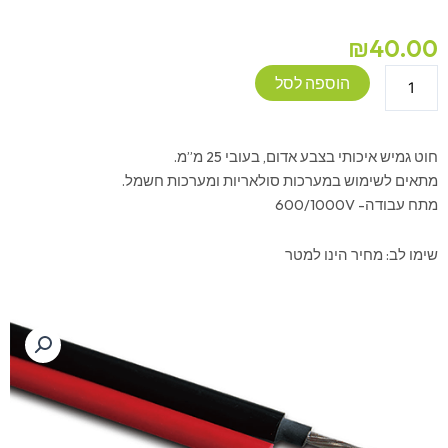
₪
40.00
כמות
הוספה לסל
של
חוט
גמיש
חוט גמיש איכותי בצבע אדום, בעובי 25 מ”מ.
אדום
מתאים לשימוש במערכות סולאריות ומערכות חשמל.
עובי
מתח עבודה- 600/1000V
25
מ"מ
שימו לב: מחיר הינו למטר
1
מטר