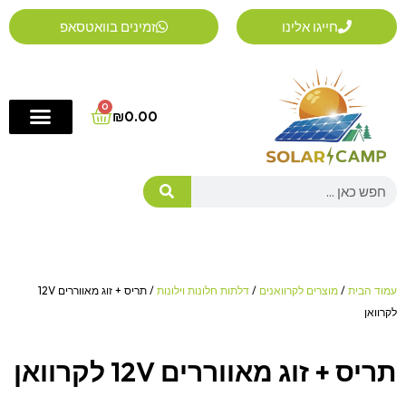
ילוג
חייגו אלינו
זמינים בוואטסאפ
תוכן
0
Cart
₪
0.00
Search
עמוד הבית
/
מוצרים לקרוואנים
/
דלתות חלונות וילונות
/ תריס + זוג מאווררים 12V
לקרוואן
תריס + זוג מאווררים 12V לקרוואן