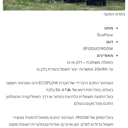
מפרט המוצר
מותג
EcoFlow
דגם
EFGDUO1900W
מאפיינים
הפעלה משולבת – דלק או גז
עד 20kWh אפשרות ייצור חשמל בעזרת בלון גז
הגנרטור החכם היברידי של חברת ECOFLOW הינו הגנרטור השקט
בעולם, בעל רמת רעש של 56-67db בלבד.
בעל התנעה חשמלית בלחיצת כפתור או דרך האפליקציה מהטלפון
החכם מכל מקום בעולם.
בעל הספק של 1900W, הגנרטור החכם מסוגל להפעיל מכשירי
חשמל גדולים לפרקי זמן ארוכים, אודות טכנולוגיית רשומת פטנט