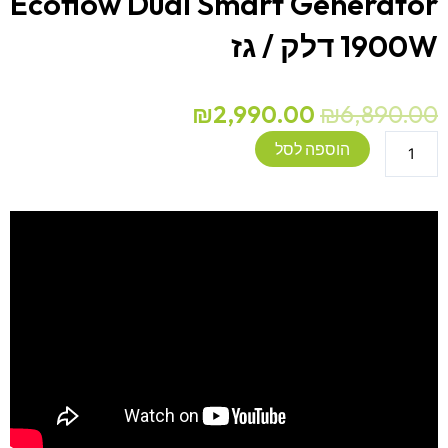
Ecoflow Dual Smart Generator
1900W דלק / גז
המחיר
המחיר
₪
2,990.00
₪
6,890.00
המקורי
הנוכחי
כמות
הוספה לסל
היה:
הוא:
של
₪2,990.00.
₪6,890.00.
גנרטור
היברידי
מושתק
חכם
Ecoflow
Dual
Smart
Generator
1900W
דלק
/