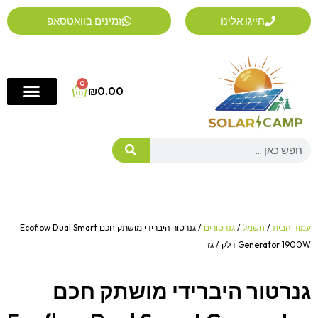
ילוג
חייגו אלינו
זמינים בוואטסאפ
תוכן
0
Cart
₪
0.00
Search
עמוד הבית
/
חשמל
/
גנרטורים
/ גנרטור היברידי מושתק חכם Ecoflow Dual Smart
Generator 1900W דלק / גז
גנרטור היברידי מושתק חכם