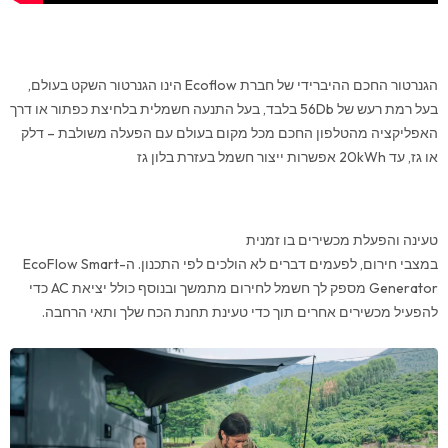
גז
הגנרטור החכם ההיברידי של חברת Ecoflow הינו הגנרטור השקט בעולם,
בעל רמת רעש של 56Db בלבד, בעל התנעה חשמלית בלחיצת כפתור או דרך
האפליקציה מהטלפון החכם מכל מקום בעולם עם הפעלה משולבת – דלק
או גז, עד 20kWh אפשרות ייצור חשמל בעזרת בלון גז
טעינה והפעלת מכשירים בו זמנית
במצבי חירום, לפעמים דברים לא הולכים לפי התכנון. ה-EcoFlow Smart
Generator מספק לך חשמל לחירום מתמשך ובנוסף כולל יציאת AC כדי
להפעיל מכשירים אחרים תוך כדי טעינת תחנת הכח שלך ותאי הרחבה.