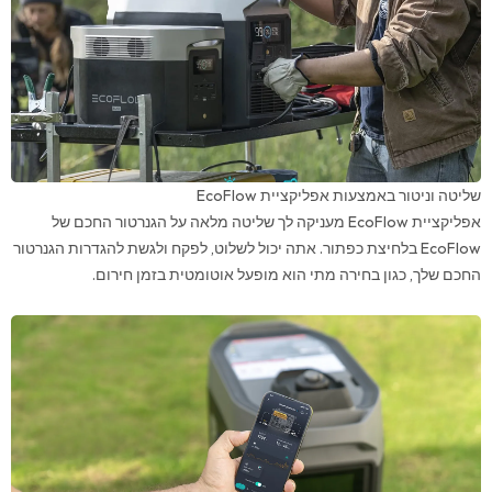
שליטה וניטור באמצעות אפליקציית EcoFlow
אפליקציית EcoFlow מעניקה לך שליטה מלאה על הגנרטור החכם של
EcoFlow בלחיצת כפתור. אתה יכול לשלוט, לפקח ולגשת להגדרות הגנרטור
החכם שלך, כגון בחירה מתי הוא מופעל אוטומטית בזמן חירום.