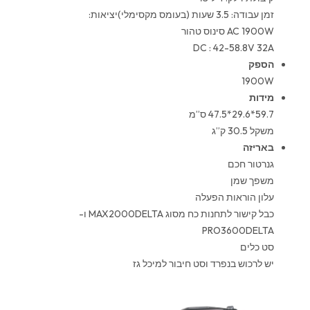
זמן עבודה: 3.5 שעות (בעומס מקסימלי)יציאות:
AC 1900W סינוס טהור
DC : 42-58.8V 32A
הספק
1900W
מידות
59.7*29.6*47.5 ס”מ
משקל 30.5 ק”ג
באריזה
גנרטור חכם
משפך שמן
עלון הוראות הפעלה
כבל קישור לתחנות כח מסוג MAX2000DELTA ו-
PRO3600DELTA
סט כלים
יש לרכוש בנפרד וסט חיבור למיכל גז