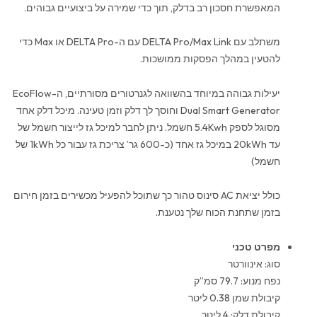
המאפשרת חסכון רב בדלק, תוך כדי שמירה על ביצועיים גבוהים.
משתלב עם DELTA Pro/Max Link עם ה-DELTA Pro או Max כדי
להטעין במהלך הפסקות ממושכות.
יעילות גבוהה במיוחד בהשוואה לגנרטורים מסורתיים, ה-EcoFlow
Dual Smart Generator וחוסך לך דלק וזמן טעינה. מיכל דלק אחד
מסוגל לספק 5.4Kwh חשמל. ניתן לחבר למיכל גז לייצור חשמל של
עד 20kWh במיכל גז אחד (כ-600 גר’ צריכת גז עבור כל 1kWh של
חשמל)
כולל יציאת AC סינוס טהור כך שתוכל להפעיל מכשירים בזמן חירום
בזמן שתחנת הכוח שלך נטענת.
מפרט טכני
סוג: אינוורטר
נפח מנוע: 79.7 סמ”ק
קיבולת שמן 0.38 ליטר
קיבולת דלק: 4 ליטר