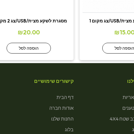
/צג מקום 1
מסגרת לשקע מצית/USB/צג 2 מקומות
₪
20.00
₪
15.0
וספה לסל
הוספה לסל
נו
קישורים שימושיים
ריות
דף הבית
טענים
אודות חברה
 שטח 4X4
החנות שלנו
בלוג