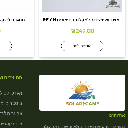
ראש דוש + צינור למקלחת חיצונית REICH
מסגרת לשקע מצית/USB
0
₪
249.00
הוספה לסל
ה
המוצרים של
מערכות סולא
בוסטרים ומ
אביזרים לרכב
אודותינו
ציוד לקמפינג
בתור קרוואניסטים בעצמינו, ולאחר שהבנו את עולם