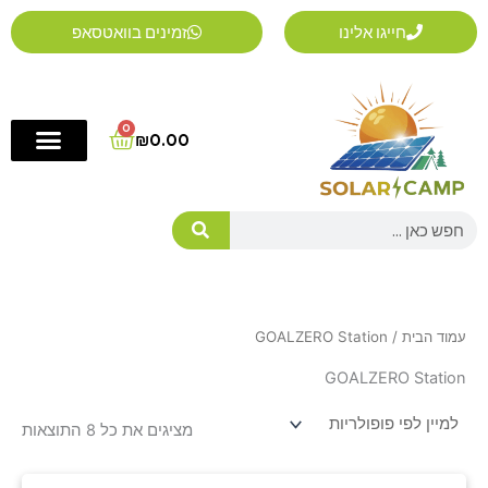
ממוי
ילוג
לפי
חייגו אלינו
זמינים בוואטסאפ
פופו
תוכן
0
Cart
₪
0.00
Search
עמוד הבית
/ GOALZERO Station
GOALZERO Station
מציגים את כל ⁦8⁩ התוצאות
המחיר
המחיר