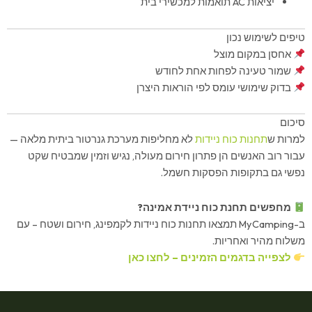
יציאות AC תואמות למכשירי בית
טיפים לשימוש נכון
אחסן במקום מוצל
שמור טעינה לפחות אחת לחודש
בדוק שימושי עומס לפי הוראות היצרן
סיכום
למרות ש
תחנות כוח ניידות
לא מחליפות מערכת גנרטור ביתית מלאה —
עבור רוב האנשים הן פתרון חירום מעולה, נגיש וזמין שמבטיח שקט
נפשי גם בתקופות הפסקות חשמל.
מחפשים תחנת כוח ניידת אמינה?
ב-MyCamping תמצאו תחנות כוח ניידות לקמפינג, חירום ושטח – עם
משלוח מהיר ואחריות.
לצפייה בדגמים הזמינים – לחצו כאן