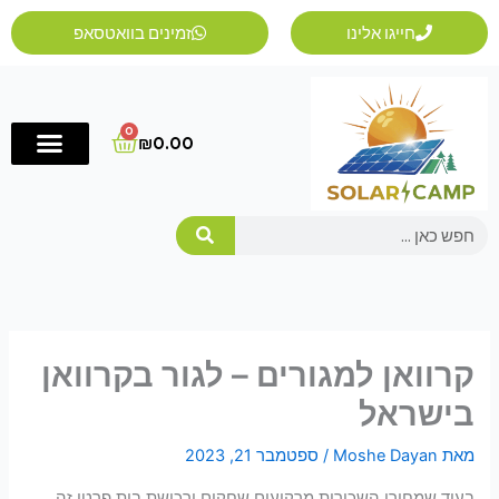
ילוג
חייגו אלינו
זמינים בוואטסאפ
תוכן
0
Cart
₪
0.00
Search
קרוואן למגורים – לגור בקרוואן
בישראל
מאת
Moshe Dayan
/
ספטמבר 21, 2023
בעוד שמחירי השכירות מרקיעים שחקים ורכישת בית פרטי זה