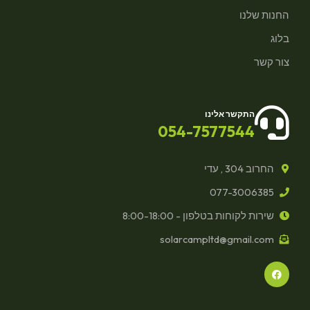
החנות שלנו
בלוג
צור קשר
התקשר אלינו
054-7577544
החרוב 304 , עדי
077-3006385
שירות לקוחות בטלפון - 8:00-18:00
solarcampltd@gmail.com
F
a
c
e
b